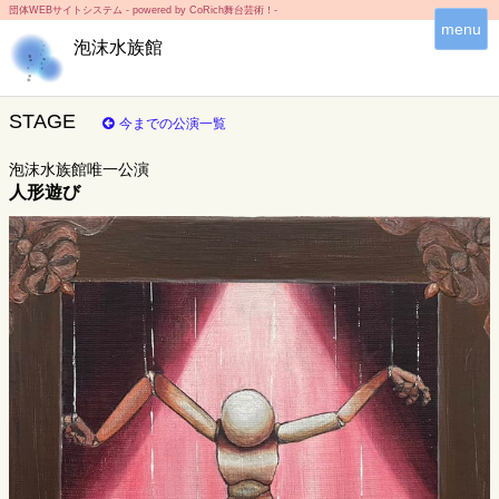
団体WEBサイトシステム - powered by
CoRich舞台芸術！-
T
menu
泡沫水族館
o
g
g
l
STAGE
今までの公演一覧
e
n
泡沫水族館唯一公演
a
人形遊び
v
i
g
a
t
i
o
n