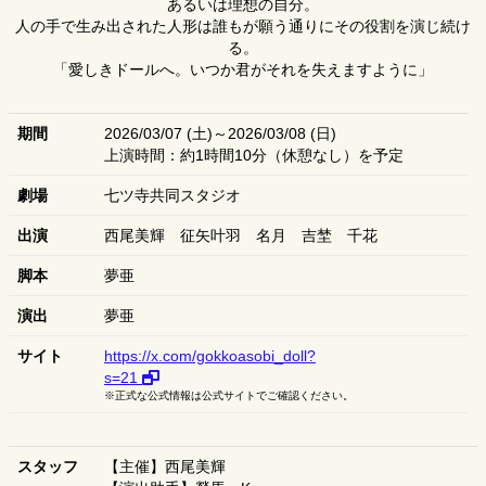
あるいは理想の自分。
人の手で生み出された人形は誰もが願う通りにその役割を演じ続け
る。
「愛しきドールへ。いつか君がそれを失えますように」
期間
2026/03/07 (土)～2026/03/08 (日)
上演時間：約1時間10分（休憩なし）を予定
劇場
七ツ寺共同スタジオ
出演
西尾美輝
征矢叶羽
名月
吉埜
千花
脚本
夢亜
演出
夢亜
サイト
https://x.com/gokkoasobi_doll?
s=21
※正式な公式情報は公式サイトでご確認ください。
スタッフ
【主催】西尾美輝