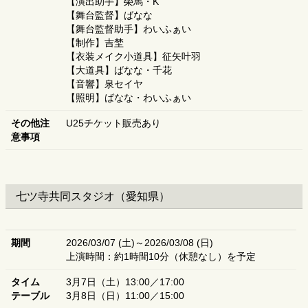
【演出助手】榮馬・K
【舞台監督】ばなな
【舞台監督助手】わいふぁい
【制作】吉埜
【衣装メイク小道具】征矢叶羽
【大道具】ばなな・千花
【音響】泉セイヤ
【照明】ばなな・わいふぁい
その他注
U25チケット販売あり
意事項
七ツ寺共同スタジオ（愛知県）
期間
2026/03/07 (土)～2026/03/08 (日)
上演時間：約1時間10分（休憩なし）を予定
タイム
3月7日（土）13:00／17:00
テーブル
3月8日（日）11:00／15:00